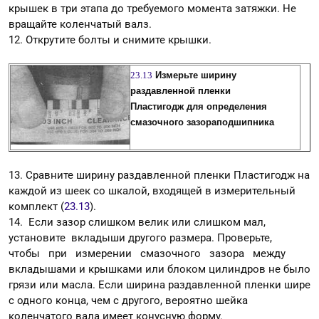
крышек в три этапа до требуемого момента затяжки. Не
вращайте коленчатый валз.
12. Открутите болты и снимите крышки.
23.13
Измерьте ширину
раздавленной пленки
Пластигодж для определения
смазочного зазораподшипника
13. Сравните ширину раздавленной пленки Пластигодж на
каждой из шеек со шкалой, входящей в измерительный
комплект (
23.13
).
14. Если зазор слишком велик или слишком мал,
установите вкладыши другого размера. Проверьте,
чтобы при измерении смазочного зазора между
вкладышами и крышками или блоком цилиндров не было
грязи или масла. Если ширина раздавленной пленки шире
с одного конца, чем с другого, вероятно шейка
коленчатого вала имеет конусную форму.