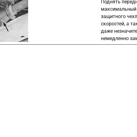
Поднять передн
максимальный у
защитного чехл
скоростей, а т
даже незначите
немедленно за