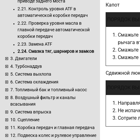
приводе заднего моста
Капот
2.21. Контроль уровня ATF в
автоматической коробке передач
ПОРЯДОК ВЫ
2.22. Проверка уровня масла в
главной передаче автоматической
Смажьте 
коробки передач
рычага вт
2.23. Замена ATF
Смажьте 
2.24. Смазка тяг, шарниров и замков
Смажьте 
3. Двигатели
4. Турбонаддув
Сдвижной лю
5. Система выхлопа
6. Система охлаждения
ПОРЯДОК ВЫ
7. Топливный бак и топливный насос
8. Воздушный фильтр и каналы
Направля
всасывания
Не испач
9. Система впрыска
Сотрите 
10. Сцепление
11. Коробка передач и главная передача
12. Подвеска колес и рулевое управление