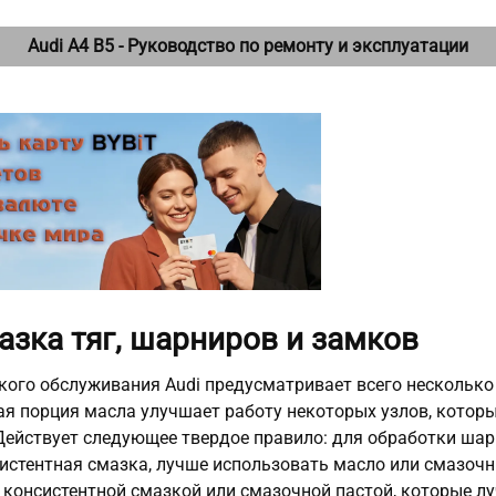
Audi A4 B5 - Руководство по ремонту и эксплуатации
мазка тяг, шарниров и замков
кого обслуживания Audi предусматривает всего несколько 
я порция масла улучшает работу некоторых узлов, которы
Действует следующее твердое правило: для обработки шар
истентная смазка, лучше использовать масло или смазочн
консистентной смазкой или смазочной пастой, которые л