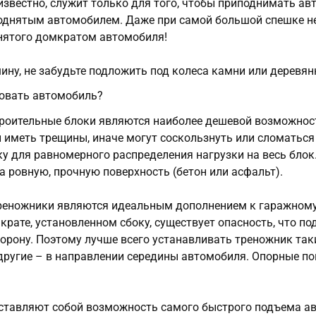
известно, служит только для того, чтобы приподнимать ав
поднятым автомобилем. Даже при самой большой спешке н
нятого домкратом автомобиля!
ну, не забудьте подложить под колеса камни или деревян
овать автомобиль?
троительные блоки являются наиболее дешевой возможнос
иметь трещины, иначе могут соскользнуть или сломаться
у для равномерного распределения нагрузки на весь блок
а ровную, прочную поверхность (бетон или асфальт).
еножники являются идеальным дополнением к гаражному д
рате, установленном сбоку, существует опасность, что по
торону. Поэтому лучше всего устанавливать треножник так
 другие – в направлении середины автомобиля. Опорные 
ставляют собой возможность самого быстрого подъема ав