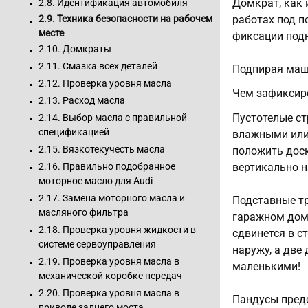
Домкрат, как 
2.8. Идентификация автомобиля
2.9. Техника безопасности на рабочем
работах под 
месте
фиксации под
2.10. Домкраты
2.11. Смазка всех деталей
Подпирая маши
2.12. Проверка уровня масла
Чем зафиксир
2.13. Расход масла
Пустотелые с
2.14. Выбор масла с правильной
спецификацией
влажными или 
2.15. Вязкотекучесть масла
положить доск
вертикально н
2.16. Правильно подобранное
моторное масло для Audi
2.17. Замена моторного масла и
Подставные тр
масляного фильтра
гаражном домк
2.18. Проверка уровня жидкости в
сдвинется в с
системе сервоуправления
наружу, а две
2.19. Проверка уровня масла в
маленькими!
механической коробке передач
2.20. Проверка уровня масла в
Пандусы пред
приводе заднего моста