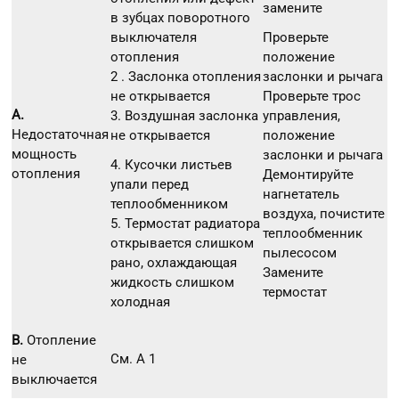
замените
в зубцах поворотного
Проверьте
выключателя
положение
отопления
заслонки и рычага
2 . Заслонка отопления
Проверьте трос
не открывается
А.
управления,
3. Воздушная заслонка
Недостаточная
положение
не открывается
мощность
заслонки и рычага
4. Кусочки листьев
отопления
Демонтируйте
упали перед
нагнетатель
теплообменником
воздуха, почистите
5. Термостат радиатора
теплообменник
открывается слишком
пылесосом
рано, охлаждающая
Замените
жидкость слишком
термостат
холодная
В.
Отопление
См. А 1
не
выключается