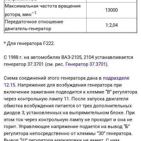
Максимальная частота вращения
13000
–1
ротора, мин
Передаточное отношение
1:2,04
двигатель-генератор
* Для генератора Г-222.
С 1988 г. на автомобилях ВАЗ-2105, 2104 устанавливается
генератор 37.3701 (см. рис.
Генератор 37.3701
).
Схема соединений этого генератора дана в
подразделе
12.15
. Напряжение для возбуждения генератора при
включении зажигания подводится к клемме “В” регулятора
через контрольную лампу 11. После запуска двигателя
обмотка возбуждения питается от трех дополнительных
диодов 3, установленных на выпрямительном блоке. При
этом ток через контрольную лампу не проходит и она не
горит. Управляющее напряжение подается на вывод “Б”
регулятора непосредственно от клеммы “30” генератора.
Вывод “Ш” регулятора маркировки не имеет. С ним