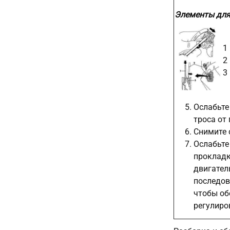
Элементы для
1
2
3
Ослабьте
троса от
Снимите 
Ослабьте
прокладк
двигател
последов
чтобы об
регулиро