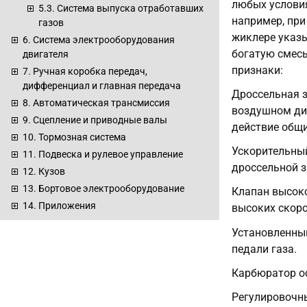
любых условия
5.3. Система выпуска отработавших
например, при
газов
жиклере указы
6. Система электрооборудования
богатую смесь
двигателя
признаки:
7. Ручная коробка передач,
дифференциал и главная передача
Дроссельная з
8. Автоматическая трансмиссия
воздушном ди
9. Сцепление и приводные валы
действие общ
10. Тормозная система
Ускорительный
11. Подвеска и рулевое управление
дроссельной з
12. Кузов
13. Бортовое электрооборудование
Клапан высоко
14. Приложения
высоких скоро
Установленный
педали газа.
Карбюратор о
Регулировочны