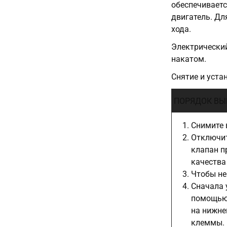
обеспечиваетс
двигатель. Дл
хода.
Электрический
накатом.
Снятие и уст
ПОРЯДОК ВЫ
Снимите 
Отключит
клапан п
качества
Чтобы не
Сначала 
помощью 
на нижне
клеммы.