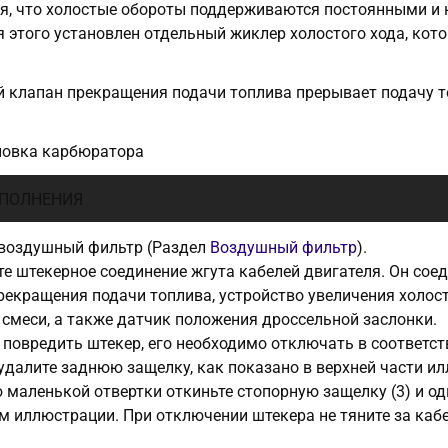
я, что холостые обороты поддерживаются постоянными и 
я этого установлен отдельный жиклер холостого хода, ко
 клапан прекращения подачи топлива прерывает подачу т
ановка карбюратора
ПОЛНЕНИЯ
воздушный фильтр (Раздел
Воздушный фильтр
).
е штекерное соединение жгута кабелей двигателя. Он сое
рекращения подачи топлива, устройство увеличения холост
 смеси, а также датчик положения дроссельной заслонки.
 повредить штекер, его необходимо отключать в соответс
удалите заднюю защелку, как показано в верхней части ил
маленькой отвертки откиньте стопорную защелку (3) и о
м иллюстрации. При отключении штекера не тяните за кабе