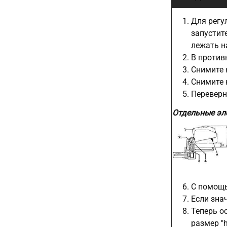
Для регу
запустит
лежать н
В против
Снимите 
Снимите 
Переверн
Отдельные эл
С помощь
Если зна
Теперь о
размер "