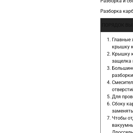
Разборка и с
Разборка кар
ПОРЯДОК ВЫ
Главные 
крышку 
Крышку к
защелка 
Большинс
разборки
Смесител
отверсти
Для пров
Сбоку ка
заменять
Чтобы от
вакуумны
Дроссель