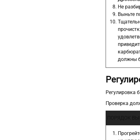
Не разби
Выньте п
Тщательн
прочистк
удовлетв
приведит
карбюрат
должны б
Регулир
Регулировка б
Проверка долж
ПОРЯДОК ВЫ
Прогрейт