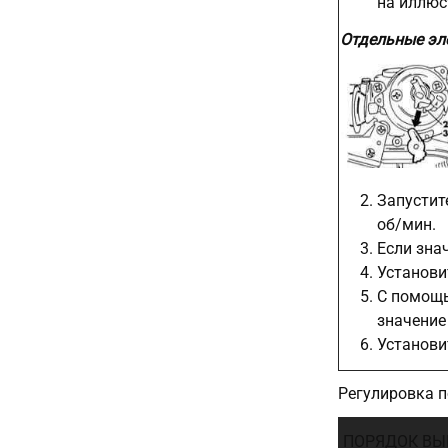
на иллюс
Отдельные эл
Запустит
об/мин.
Если зна
Установи
С помощь
значение
Установи
Регулировка 
ПОРЯДОК ВЫ