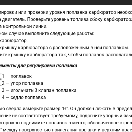
лировки или проверки уровня поплавка карбюратор необхо
е двигатель. Проверьте уровень топлива сбоку карбюратор
а контрольной линии.
ном случае выполните следующие работы:
карбюратор.
крышку карбюратора с расположенным в ней поплавком.
ите крышку карбюратора так, чтобы поплавок располагалс
ементы для регулировки поплавка
1 — поплавок
2 — упор поплавка
3 — игольчатый клапан поплавка
4 — седло поплавка
ю сверла измерьте размер "Н". Он должен лежать в пределах
чение не соответствует требуемому, подогните упорный языч
сторожно поднимите поплавок в место, обозначенное стрел
h" между поверхностью прилегания крышки и верхним крае