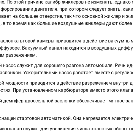
х. По этой причине калибр жиклеров не изменять, однако
 форсировании двигателя, при котором следует знать, как
вает на большее отверстие, так что основной жиклер и ж
, в то время как большие воздушные жиклеры дают боле
аслонка второй камеры приводится в действие вакуумным
ффузоре. Вакуумный канал находится в воздушных диффуз
им разрежением.
 насос служит для хорошего разгона автомобиля. Речь ид
аслонкой. Ускорительный насос работает вместе с регули
й мощности приводится в действие разрежением внутри д
стях. При установленном карбюраторе вместо этого клапа
 демпфер дроссельной заслонки обеспечивает мягкое зак
снащен стартовой автоматикой. Она нагревается электри
й клапан служит для увеличения числа холостых оборотов,