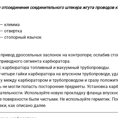
 отсоединения соединительного штекера жгута проводов 
 — клемма
 — отвертка
 — стопорный язычок
 привод дроссельных заслонок на контропоре, ослабив сто
 приводного сегмента карбюратора.
с карбюратора топливный и вакуумный трубопроводы.
 четыре гайки карбюратора на впускном трубопроводе, уд
у между карбюратором и трубопроводом и сразу положите
ь не могли попасть посторонние предметы. Установка кар
ательности. Используйте новую прокладку фланца впускног
е поверхности были чистыми. Не используйте герметик. П
вки, как описано далее.