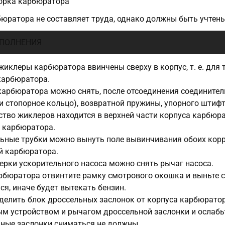
борка карбюратора
бюратора не составляет труда, однако должны быть учте
ПОЛНЕНИЯ
жиклеры карбюратора ввинчены сверху в корпус, т. е. для 
карбюратора.
арбюратора можно снять, после отсоединения соединител
и стопорное кольцо), возвратной пружины, упорного штифт
тво жиклеров находится в верхней части корпуса карбюра
 карбюратора.
ьные трубки можно вынуть поле вывинчивания обоих кор
й карбюратора.
ерки ускорительного насоса можно снять рычаг насоса.
рбюратора отвинтите рамку смотрового окошка и выньте с
ся, иначе будет вытекать бензин.
делить блок дроссельных заслонок от корпуса карбюрато
м устройством и рычагом дроссельной заслонки и ослабьт
ные заслонки сниматься не должны.