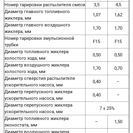
Номер тарировки распылителя смеси
3,5
4,5
Диаметр главного топливного
1,07
1,62
жиклера, мм
Диаметр главного воздушного
1,70
1,70
жиклера, мм
Номер тарировки эмульсионной
F15
F15
трубки
Диаметр топливного жиклера
0,50
0,50
холостого хода, мм
Диаметр воздушного жиклера
1,70
0,70
холостого хода, мм
Диаметр отверстия распылителя
0,40
–
ускорительного насоса, мм
Диаметр перепускного жиклера
0,40
–
ускорительного насоса, мм
Диаметр перепускного жиклера
7 ± 25%
ускорительного насоса, мм
Диаметр топливного жиклера
–
1,50
эконостата, мм
Диаметр воздушного жиклера