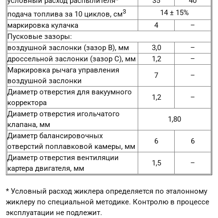
условный расход распылителя*
35
40
3
14 ± 15%
подача топлива за 10 циклов, см
маркировка кулачка
4
–
Пусковые зазоры:
воздушной заслонки (зазор В), мм
3,0
–
дроссельной заслонки (зазор С), мм
1,2
–
Маркировка рычага управления
7
–
воздушной заслонки
Диаметр отверстия для вакуумного
1,2
–
корректора
Диаметр отверстия игольчатого
1,80
клапана, мм
Диаметр балансировочных
6
6
отверстий поплавковой камеры, мм
Диаметр отверстия вентиляции
1,5
–
картера двигателя, мм
* Условный расход жиклера определяется по эталонному
жиклеру по специальной методике. Контролю в процессе
эксплуатации не подлежит.