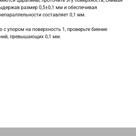
меются царапины, проточите эту поверхность, снимая
выдержав размер 0,5±0,1 мм и обеспечивая
непараллельности составляет 0,1 мм.
 с упором на поверхность 1, проверьте биение
ений, превышающих 0,1 мм.