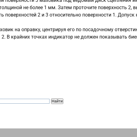
ей поверхности 3 маховика под ведомый диск сцепления и
толщиной не более 1 мм. Затем проточите поверхность 2, 
ь поверхностей 2 и 3 относительно поверхности 1. Допуск 
ховик на оправку, центрируя его по посадочному отверстию
и 2. В крайних точках индикатор не должен показывать би