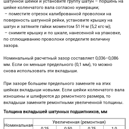
шатунной шейки и установите группу шатун – поршень на
шейке коленчатого вала согласно нумерации;
– поместите отрезок калиброванной проволоки на
поверхность шатунной рейки, установите крышку на
шатун и затяните гайки моментом 51 Н·м (5,2 кгс·м);
– снимите крышку и по шкале, нанесенной на упаковке,
по сплющиванию проволоки определите величину
зазора.
Номинальный расчетный зазор составляет 0,036–0,086
мм. Если он меньше предельного (0,1 мм), то можно
снова использовать эти вкладыши.
При зазоре большем предельного замените на этих
шейках вкладыши новыми. Если шейки коленчатого вала
изношены и шлифуются до ремонтного размера, то
вкладыши замените ремонтными увеличенной толщины.
Толщина вкладышей шатунных подшипников, мм
Увеличенная (ремонтная)
Номинальная
0,25
0,50
0,75
1,0