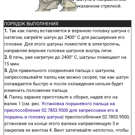
указанном стрелкой.
ПОРЯДОК ВЫПОЛНЕНИЯ
1.
Так как палец вставляется в верхнюю головку шатуна с
натягом, нагрейте шатун до 2400° С для расширения его
головки. Для этого шатуны поместите в электропечь,
направляя верхние головки шатунов внутрь печи.
2.
В печь, уже нагретую до 2400° С, шатуны помещают на
15 мин.
3.
Для правильного соединения пальца с шатуном,
запрессовывайте палец как можно скорее, так как шатун
охлаждается быстро и после охлаждения нельзя будет
изменить положение пальца.
4.
Палец заранее приготовьте к сборке, надев его на
валик 1 (см. рис.
Установка поршневого пальца на
приспособление 02.7853.9500 для запрессовки его в
поршень и головку шатуна
) приспособления 02.7853.9500,
установив на конце этого валика направляющую 3 и
закрепив ее винтом 4. Винт затягивайте неплотно, чтобы