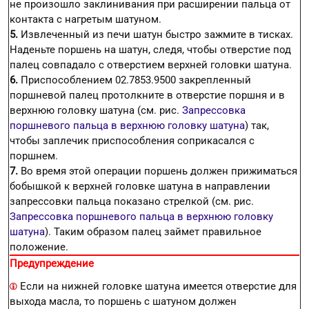
не произошло заклинивания при расширении пальца от
контакта с нагретым шатуном.
5.
Извлеченный из печи шатун быстро зажмите в тисках.
Наденьте поршень на шатун, следя, чтобы отверстие под
палец совпадало с отверстием верхней головки шатуна.
6.
Приспособлением 02.7853.9500 закрепленный
поршневой палец протолкните в отверстие поршня и в
верхнюю головку шатуна (см. рис.
Запрессовка
поршневого пальца в верхнюю головку шатуна
) так,
чтобы заплечик приспособления соприкасался с
поршнем.
7.
Во время этой операции поршень должен прижиматься
бобышкой к верхней головке шатуна в направлении
запрессовки пальца показано стрелкой (см. рис.
Запрессовка поршневого пальца в верхнюю головку
шатуна
). Таким образом палец займет правильное
положение.
Предупреждение
Если на нижней головке шатуна имеется отверстие для
выхода масла, то поршень с шатуном должен