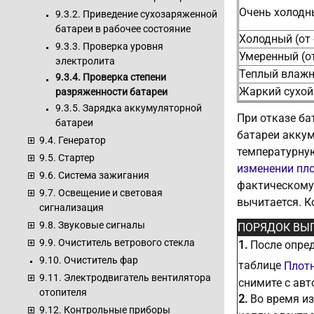
Очень холодны
9.3.2. Приведение сухозаряженной
батареи в рабочее состояние
Холодный (от -
9.3.3. Проверка уровня
Умеренный (от 
электролита
Теплый влажны
9.3.4. Проверка степени
Жаркий сухой 
разряженности батареи
9.3.5. Зарядка аккумуляторной
При отказе ба
батареи
батареи аккум
9.4. Генератор
температурную
9.5. Стартер
изменении пл
9.6. Система зажигания
фактическому 
9.7. Освещение и световая
вычитается. К
сигнализация
9.8. Звуковые сигналы
ПОРЯДОК ВЫ
9.9. Очиститель ветрового стекла
1.
После опред
9.10. Очиститель фар
таблице
Плотн
9.11. Электродвигатель вентилятора
снимите с авт
отопителя
2.
Во время из
9.12. Контрольные приборы