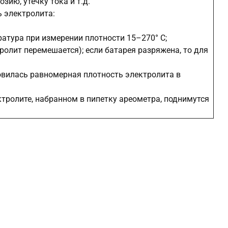
ию, утечку тока и т.д.
ь электролита:
атура при измерении плотности 15–270° С;
олит перемешается); если батарея разряжена, то для
овилась равномерная плотность электролита в
ктролите, набранном в пипетку ареометра, поднимутся