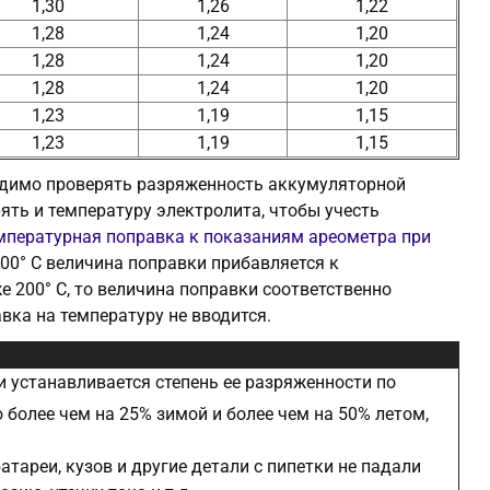
1,30
1,26
1,22
1,28
1,24
1,20
1,28
1,24
1,20
1,28
1,24
1,20
1,23
1,19
1,15
1,23
1,19
1,15
ходимо проверять разряженность аккумуляторной
ть и температуру электролита, чтобы учесть
мпературная поправка к показаниям ареометра при
00° С величина поправки прибавляется к
 200° С, то величина поправки соответственно
вка на температуру не вводится.
 устанавливается степень ее разряженности по
 более чем на 25% зимой и более чем на 50% летом,
атареи, кузов и другие детали с пипетки не падали