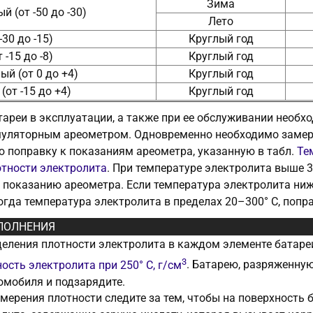
Зима
й (от -50 до -30)
Лето
30 до -15)
Круглый год
-15 до -8)
Круглый год
й (от 0 до +4)
Круглый год
(от -15 до +4)
Круглый год
тареи в эксплуатации, а также при ее обслуживании необ
уляторным ареометром. Одновременно необходимо замеря
 поправку к показаниям ареометра, указанную в табл.
Те
отности электролита
. При температуре электролита выше 3
показанию ареометра. Если температура электролита ниже
огда температура электролита в пределах 20–300° С, попра
ПОЛНЕНИЯ
еления плотности электролита в каждом элементе батареи
3
ость электролита при 250° С, г/см
. Батарею, разряженную
омобиля и подзарядите.
мерения плотности следите за тем, чтобы на поверхность б