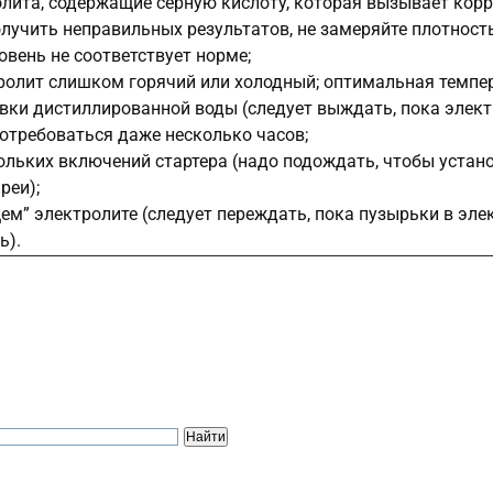
лита, содержащие серную кислоту, которая вызывает корроз
лучить неправильных результатов, не замеряйте плотност
овень не соответствует норме;
ролит слишком горячий или холодный; оптимальная темпер
ки дистиллированной воды (cледует выждать, пока электр
отребоваться даже несколько часов;
ольких включений стартера (надо подождать, чтобы устан
реи);
м” электролите (следует переждать, пока пузырьки в эле
ь).