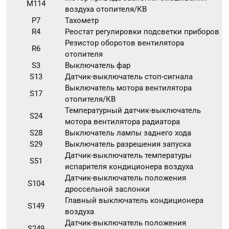
M114
воздуха отопителя/КВ
P7
Тахометр
R4
Реостат регулировки подсветки приборов
Резистор оборотов вентилятора
R6
отопителя
S3
Выключатель фар
S13
Датчик-выключатель стоп-сигнала
Выключатель мотора вентилятора
S17
отопителя/КВ
Температурный датчик-выключатель
S24
мотора вентилятора радиатора
S28
Выключатель лампы заднего хода
S29
Выключатель разрешения запуска
Датчик-выключатель температуры
S51
испарителя кондиционера воздуха
Датчик-выключатель положения
S104
дроссельной заслонки
Главный выключатель кондиционера
S149
воздуха
Датчик-выключатель положения
S249