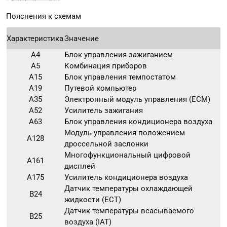
Пояснения к схемам
Характеристика
Значение
A4
Блок управления зажиганием
A5
Комбинация приборов
A15
Блок управления темпостатом
A19
Путевой компьютер
A35
Электронный модуль управления (ECM)
A52
Усилитель зажигания
A63
Блок управления кондиционера воздуха
Модуль управления положением
A128
дроссельной заслонки
Многофункциональный цифровой
A161
дисплей
A175
Усилитель кондиционера воздуха
Датчик температуры охлаждающей
B24
жидкости (ECT)
Датчик температуры всасываемого
B25
воздуха (IAT)