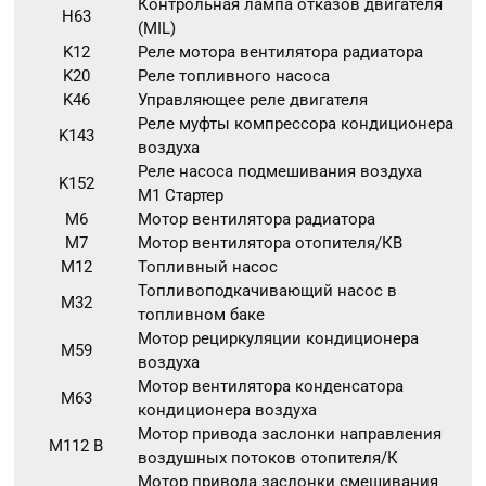
Контрольная лампа отказов двигателя
H63
(MIL)
K12
Реле мотора вентилятора радиатора
K20
Реле топливного насоса
K46
Управляющее реле двигателя
Реле муфты компрессора кондиционера
K143
воздуха
Реле насоса подмешивания воздуха
K152
M1 Стартер
M6
Мотор вентилятора радиатора
M7
Мотор вентилятора отопителя/КВ
M12
Топливный насос
Топливоподкачивающий насос в
M32
топливном баке
Мотор рециркуляции кондиционера
M59
воздуха
Мотор вентилятора конденсатора
M63
кондиционера воздуха
Мотор привода заслонки направления
M112 В
воздушных потоков отопителя/К
Мотор привода заслонки смешивания