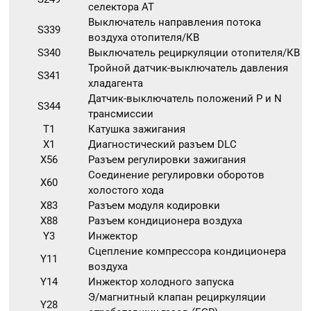
селектора АТ
Выключатель направления потока
S339
воздуха отопителя/КВ
S340
Выключатель рециркуляции отопителя/КВ
Тройной датчик-выключатель давления
S341
хладагента
Датчик-выключатель положений P и N
S344
трансмиссии
T1
Катушка зажигания
X1
Диагностический разъем DLC
X56
Разъем регулировки зажигания
Соединение регулировки оборотов
X60
холостого хода
X83
Разъем модуля кодировки
X88
Разъем кондиционера воздуха
Y3
Инжектор
Сцепление компрессора кондиционера
Y11
воздуха
Y14
Инжектор холодного запуска
Э/магнитный клапан рециркуляции
Y28