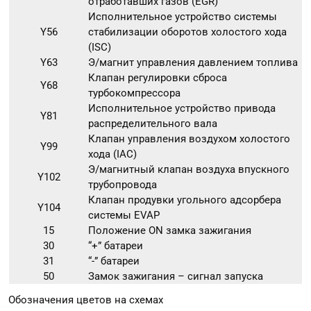
отработавших газов (EGR)
Исполнительное устройство системы
Y56
стабилизации оборотов холостого хода
(ISC)
Y63
Э/магнит управления давлением топлива
Клапан регулировки сброса
Y68
турбокомпрессора
Исполнительное устройство привода
Y81
распределительного вала
Клапан управления воздухом холостого
Y99
хода (IAC)
Э/магнитный клапан воздуха впускного
Y102
трубопровода
Клапан продувки угольного адсорбера
Y104
системы EVAP
15
Положение ON замка зажигания
30
“+” батареи
31
“-” батареи
50
Замок зажигания – сигнал запуска
Обозначения цветов на схемах