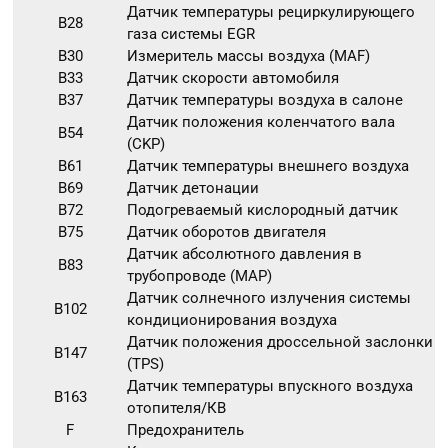
Датчик температуры рециркулирующего
B28
газа системы EGR
B30
Измеритель массы воздуха (MAF)
B33
Датчик скорости автомобиля
B37
Датчик температуры воздуха в салоне
Датчик положения коленчатого вала
B54
(CKP)
B61
Датчик температуры внешнего воздуха
B69
Датчик детонации
B72
Подогреваемый кислородный датчик
B75
Датчик оборотов двигателя
Датчик абсолютного давления в
B83
трубопроводе (MAP)
Датчик солнечного излучения системы
B102
кондиционирования воздуха
Датчик положения дроссельной заслонки
B147
(TPS)
Датчик температуры впускного воздуха
B163
отопителя/КВ
F
Предохранитель