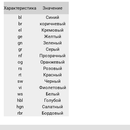
Характеристика
Значение
bl
Синий
br
коричневый
el
Кремовый
ge
Желтый
gn
Зеленый
gr
Серый
nf
Прозрачный
og
Оранжевый
rs
Розовый
rt
Красный
sw
Черный
vi
Фиолетовый
ws
Белый
hbl
Голубой
hgn
Салатный
rbr
Бордовый