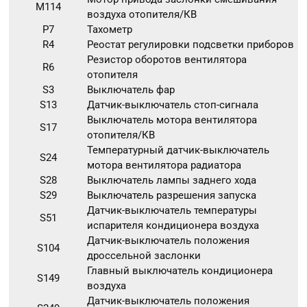
M114
воздуха отопителя/КВ
P7
Тахометр
R4
Реостат регулировки подсветки приборов
Резистор оборотов вентилятора
R6
отопителя
S3
Выключатель фар
S13
Датчик-выключатель стоп-сигнала
Выключатель мотора вентилятора
S17
отопителя/КВ
Температурный датчик-выключатель
S24
мотора вентилятора радиатора
S28
Выключатель лампы заднего хода
S29
Выключатель разрешения запуска
Датчик-выключатель температуры
S51
испарителя кондиционера воздуха
Датчик-выключатель положения
S104
дроссельной заслонки
Главный выключатель кондиционера
S149
воздуха
Датчик-выключатель положения