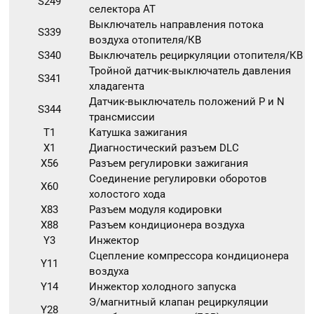
S249
селектора АТ
Выключатель направления потока
S339
воздуха отопителя/КВ
S340
Выключатель рециркуляции отопителя/КВ
Тройной датчик-выключатель давления
S341
хладагента
Датчик-выключатель положений P и N
S344
трансмиссии
T1
Катушка зажигания
X1
Диагностический разъем DLC
X56
Разъем регулировки зажигания
Соединение регулировки оборотов
X60
холостого хода
X83
Разъем модуля кодировки
X88
Разъем кондиционера воздуха
Y3
Инжектор
Сцепление компрессора кондиционера
Y11
воздуха
Y14
Инжектор холодного запуска
Э/магнитный клапан рециркуляции
Y28