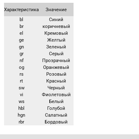
Характеристика
Значение
bl
Синий
br
коричневый
el
Кремовый
ge
Желтый
gn
Зеленый
gr
Серый
nf
Прозрачный
og
Оранжевый
rs
Розовый
rt
Красный
sw
Черный
vi
Фиолетовый
ws
Белый
hbl
Голубой
hgn
Салатный
rbr
Бордовый