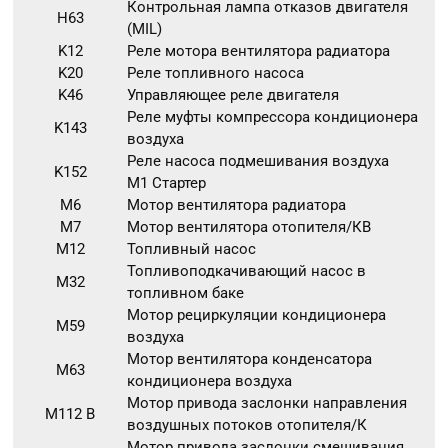
Контрольная лампа отказов двигателя
H63
(MIL)
K12
Реле мотора вентилятора радиатора
K20
Реле топливного насоса
K46
Управляющее реле двигателя
Реле муфты компрессора кондиционера
K143
воздуха
Реле насоса подмешивания воздуха
K152
M1 Стартер
M6
Мотор вентилятора радиатора
M7
Мотор вентилятора отопителя/КВ
M12
Топливный насос
Топливоподкачивающий насос в
M32
топливном баке
Мотор рециркуляции кондиционера
M59
воздуха
Мотор вентилятора конденсатора
M63
кондиционера воздуха
Мотор привода заслонки направления
M112 В
воздушных потоков отопителя/К
Мотор привода заслонки смешивания