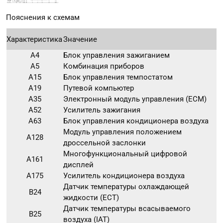
Пояснения к схемам
Характеристика
Значение
A4
Блок управления зажиганием
A5
Комбинация приборов
A15
Блок управления темпостатом
A19
Путевой компьютер
A35
Электронный модуль управления (ECM)
A52
Усилитель зажигания
A63
Блок управления кондиционера воздуха
Модуль управления положением
A128
дроссельной заслонки
Многофункциональный цифровой
A161
дисплей
A175
Усилитель кондиционера воздуха
Датчик температуры охлаждающей
B24
жидкости (ECT)
Датчик температуры всасываемого
B25
воздуха (IAT)