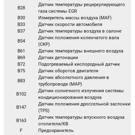
Датчик температуры рециркулирующего
B28
газа системы EGR
B30
Измеритель массы воздуха (MAF)
B33
Датчик скорости автомобиля
B37
Датчик температуры воздуха в салоне
Датчик положения коленчатого вала
B54
(CKP)
B61
Датчик температуры внешнего воздуха
B69
Датчик детонации
B72
Подогреваемый кислородный датчик
B75
Датчик оборотов двигателя
Датчик абсолютного давления в
B83
трубопроводе (MAP)
Датчик солнечного излучения системы
B102
кондиционирования воздуха
Датчик положения дроссельной заслонки
B147
(TPS)
Датчик температуры впускного воздуха
B163
отопителя/КВ
F
Предохранитель