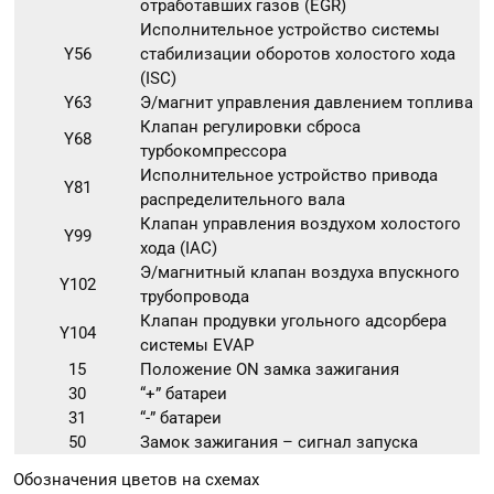
отработавших газов (EGR)
Исполнительное устройство системы
Y56
стабилизации оборотов холостого хода
(ISC)
Y63
Э/магнит управления давлением топлива
Клапан регулировки сброса
Y68
турбокомпрессора
Исполнительное устройство привода
Y81
распределительного вала
Клапан управления воздухом холостого
Y99
хода (IAC)
Э/магнитный клапан воздуха впускного
Y102
трубопровода
Клапан продувки угольного адсорбера
Y104
системы EVAP
15
Положение ON замка зажигания
30
“+” батареи
31
“-” батареи
50
Замок зажигания – сигнал запуска
Обозначения цветов на схемах