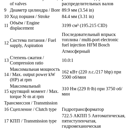
of valves
распределительных валов
9
Диаметр цилиндра / Bore
89.9 мм (3.54 in)
10
Ход поршня / Stroke
84.4 мм (3.31 in)
Объём / Engine
11
3199 см³ (195.215 CID)
displacement
Последовательный впрыск
топлива / multi-port electronic
Система питания / Fuel
12
fuel injection HFM Bosch
supply, Aspiration
Атмосферный
Степень сжатия /
13
10.0:1
Compression ratio
Максимальная мощность
162 кВт (220 л.с./217 bhp) при
14
/ Max. output power kW
5500 об/мин
(HP) at rpm
Максимальный
310 Нм (229 ft·lb) при 3750 об/
15
крутящий момент / Max.
мин
torque N·m at rpm
Трансмиссия / Transmission
16
Сцепление / Clutch type
Гидротрансформатор
722.5 АКПП 5 Автоматическая,
17
КПП / Transmission type
пятиступенчатая,
гидромеханическая