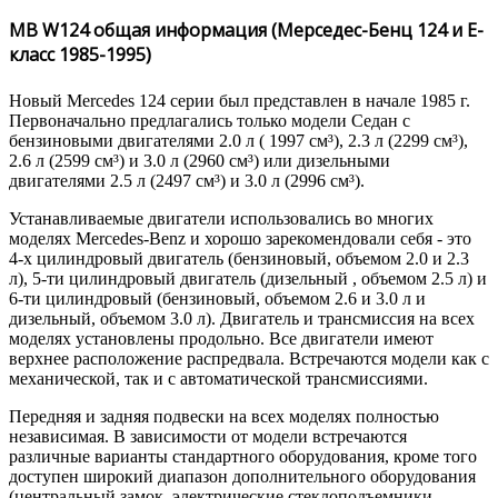
MB W124 общая информация (Мерседес-Бенц 124 и Е-
класс 1985-1995)
Новый Mercedes 124 серии был представлен в начале 1985 г.
Первоначально предлагались только модели Седан с
бензиновыми двигателями 2.0 л ( 1997 см³), 2.3 л (2299 см³),
2.6 л (2599 см³) и 3.0 л (2960 см³) или дизельными
двигателями 2.5 л (2497 см³) и 3.0 л (2996 см³).
Устанавливаемые двигатели использовались во многих
моделях Mercedes-Benz и хорошо зарекомендовали себя - это
4-х цилиндровый двигатель (бензиновый, объемом 2.0 и 2.3
л), 5-ти цилиндровый двигатель (дизельный , объемом 2.5 л) и
6-ти цилиндровый (бензиновый, объемом 2.6 и 3.0 л и
дизельный, объемом 3.0 л). Двигатель и трансмиссия на всех
моделях установлены продольно. Все двигатели имеют
верхнее расположение распредвала. Встречаются модели как с
механической, так и с автоматической трансмиссиями.
Передняя и задняя подвески на всех моделях полностью
независимая. В зависимости от модели встречаются
различные варианты стандартного оборудования, кроме того
доступен широкий диапазон дополнительного оборудования
(центральный замок, электрические стеклоподъемники,