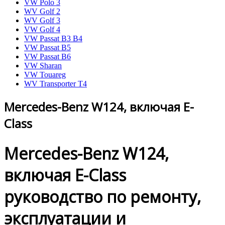
VW Polo 3
WV Golf 2
WV Golf 3
VW Golf 4
VW Passat B3 B4
VW Passat B5
VW Passat B6
VW Sharan
VW Touareg
WV Transporter T4
Mercedes-Benz W124, включая E-
Class
Mercedes-Benz W124,
включая E-Class
руководство по ремонту,
эксплуатации и