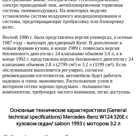
электро приводимый люк, антиблокировочная тормозная
система, пневмоподушки). На некоторых моделях
установлены система воздушного кондиционирования и
системы, предотвращающие пробуксовку или блокировку
колес.
Весной 1986 г. была представлена версия универсал, а осенью
1987 году - выпущен двухдверный Купе. В дополнение к
новым формам кузова, в конце 1989 г. появилась версия
бензинового двигателя с 24 клапанами объемом 3.0 л, а в
конце 1992 г. представлена версии бензинового двигателя с 24
клапанами объемом 2.8 л (2799 см³) и 3.2 л (3199 см³). Если
обслуживания выполняется регулярно, согласно
рекомендациям изготовителя, автомобиль будет работать
надежно и очень экономично. Расположение узлов в
моторном отсеке хорошо продумано - большинство
компонентов, требующих частого внимания, легко доступны.
Основные технические характеристики (General
technical specifications) Mercedes-Benz W124 320E с
кузовом седан/ saloon 1993 с мотором 3.2 л