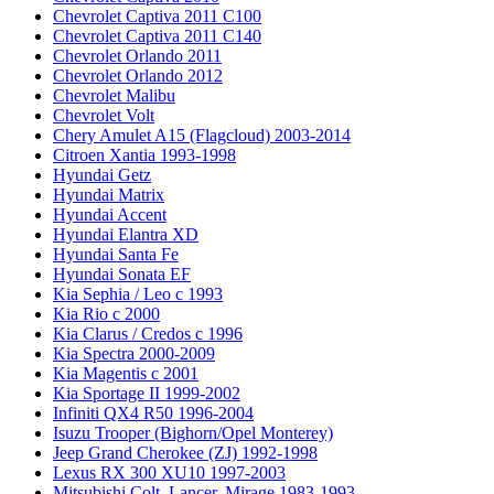
Chevrolet Captiva 2011 C100
Chevrolet Captiva 2011 C140
Chevrolet Orlando 2011
Chevrolet Orlando 2012
Chevrolet Malibu
Chevrolet Volt
Chery Amulet A15 (Flagcloud) 2003-2014
Citroen Xantia 1993-1998
Hyundai Getz
Hyundai Matrix
Hyundai Accent
Hyundai Elantra XD
Hyundai Santa Fe
Hyundai Sonata EF
Kia Sephia / Leo с 1993
Kia Rio с 2000
Kia Clarus / Credos с 1996
Kia Spectra 2000-2009
Kia Magentis с 2001
Kia Sportage II 1999-2002
Infiniti QX4 R50 1996-2004
Isuzu Trooper (Bighorn/Opel Monterey)
Jeep Grand Cherokee (ZJ) 1992-1998
Lexus RX 300 XU10 1997-2003
Mitsubishi Colt, Lancer, Mirage 1983-1993