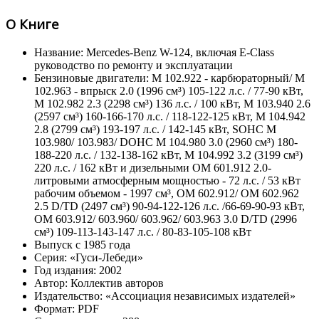
О Книге
Название: Mercedes-Benz W-124, включая E-Class
руководство по ремонту и эксплуатации
Бензиновые двигатели: M 102.922 - карбюраторный/ M
102.963 - впрыск 2.0 (1996 см³) 105-122 л.с. / 77-90 кВт,
M 102.982 2.3 (2298 см³) 136 л.с. / 100 кВт, M 103.940 2.6
(2597 см³) 160-166-170 л.с. / 118-122-125 кВт, M 104.942
2.8 (2799 см³) 193-197 л.с. / 142-145 кВт, SOHC M
103.980/ 103.983/ DOHC M 104.980 3.0 (2960 см³) 180-
188-220 л.с. / 132-138-162 кВт, M 104.992 3.2 (3199 см³)
220 л.с. / 162 кВт и дизельными OM 601.912 2.0-
литровыми атмосферным мощностью - 72 л.с. / 53 кВт
рабочим объемом - 1997 см³, OM 602.912/ OM 602.962
2.5 D/TD (2497 см³) 90-94-122-126 л.с. /66-69-90-93 кВт,
OM 603.912/ 603.960/ 603.962/ 603.963 3.0 D/TD (2996
см³) 109-113-143-147 л.с. / 80-83-105-108 кВт
Выпуск с 1985 года
Серия: «Гуси-Лебеди»
Год издания: 2002
Автор: Коллектив авторов
Издательство: «Ассоциация независимых издателей»
Формат: PDF