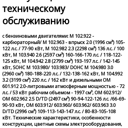
техническому
обслуживанию
с бензиновыми двигателями: M 102.922 -
карбюраторный/ M 102.963 - впрыск 2.0 (1996 см³) 105-
122 л.с. / 77-90 кВт, M 102.982 2.3 (2298 см³) 136 л.с. / 100
кВт, M 103.940 2.6 (2597 см³) 160-166-170 л.с. / 118-122-
125 кВт, M 104.942 2.8 (2799 см³) 193-197 л.с. / 142-145
кВт, SOHC M 103.980/ 103.983/ DOHC M 104.980 3.0
(2960 см³) 180-188-220 л.с. / 132-138-162 кВт, M 104.992
3.2 (3199 см³) 220 л.с. / 162 кВт и дизельными OM
601.912 2.0-литровыми атмосферным мощностью - 72
л.с. / 53 кВт рабочим объемом - 1997 см³, OM 602.912/
OM 602.962 2.5 D/TD (2497 см³) 90-94-122-126 л.с. /66-69-
90-93 кВт, OM 603.912/ 603.960/ 603.962/ 603.963 3.0
D/TD (2996 см³) 109-113-143-147 л.с. / 80-83-105-108
кВт. Технические характеристики, особенности
конструкции, цветные схемы электрооборудования,