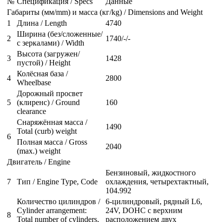
№
Спецификация / Specs
Данные
Габариты (мм/mm) и масса (кг/kg) / Dimensions and Weight
1
Длина / Length
4740
Ширина (без/сложенные/
2
1740/-/-
с зеркалами) / Width
Высота (загружен/
3
1428
пустой) / Height
Колёсная база /
4
2800
Wheelbase
Дорожный просвет
5
(клиренс) / Ground
160
clearance
Снаряжённая масса /
1490
Total (curb) weight
6
Полная масса / Gross
2040
(max.) weight
Двигатель / Engine
Бензиновый, жидкостного
7
Тип / Engine Type, Code
охлаждения, четырехтактный,
104.992
Количество цилиндров /
6-цилиндровый, рядный L6,
Cylinder arrangement:
24V, DOHC с верхним
8
Total number of cylinders,
расположением двух