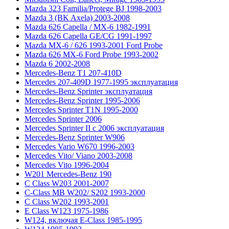
Mazda 323 Familia/Protege BJ 1998-2003
Mazda 3 (BK Axela) 2003-2008
Mazda 626 Capella / MX-6 1982-1991
Mazda 626 Capella GE/CG 1991-1997
Mazda MX-6 / 626 1993-2001 Ford Probe
Mazda 626 MX-6 Ford Probe 1993-2002
Mazda 6 2002-2008
Mercedes-Benz T1 207-410D
Mercedes 207-409D 1977-1995 эксплуатация
Mercedes-Benz Sprinter эксплуатация
Mercedes-Benz Sprinter 1995-2006
Mercedes Sprinter T1N 1995-2000
Mercedes Sprinter 2006
Mercedes Sprinter II с 2006 эксплуатация
Mercedes-Benz Sprinter W906
Mercedes Vario W670 1996-2003
Mercedes Vito/ Viano 2003-2008
Mercedes Vito 1996-2004
W201 Mercedes-Benz 190
C Class W203 2001-2007
C-Class MB W202/ S202 1993-2000
C Class W202 1993-2001
E Class W123 1975-1986
W124, включая E-Class 1985-1995