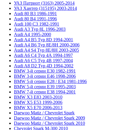
УАЗ Патриот (3163) 2005-2014
УАЗ Хантер (315195) 2003-2014
Audi 80 B3 1986-1991
Audi 80 B4 1991-1996
Audi 100 C3 1982-1991
Audi A3 Typ 8L 1996-2003
Audi A4 1995-2000
Audi A4 B5 Typ 8D 1994-2001
Audi A4 B6 Typ 8E/8H 2000-2006
Audi A4 S4 Typ 8E/8H 2003-2005
Audi A6 C4 Typ 4A 1994-1997
Audi A6 C5 Typ 4B 1997-2004
Audi A8 D2 Typ 4D 1994-2002
BMW 3-й серии E30 1982-1991
BMW 3-й серии E46 1998-2006
BMW 5-й серии E28 / E34 1981-1996
BMW 5-й серии E39 1995-2003
BMW 7-й серии E38 1994-2001
BMW X3 E83 2003-2010
BMW X5 E53 1999-2006
BMW X5 E70 2006-2013
Daewoo Matiz / Chevrolet Spark
Daewoo Matiz / Chevrolet Spark 2009
Daewoo Matiz / Chevrolet Spark 2010
Chevrolet Spark M-300 2010