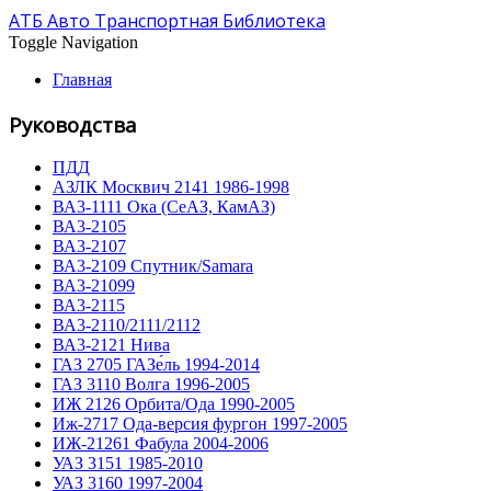
АТБ Авто Транспортная Библиотека
Toggle Navigation
Главная
Руководства
ПДД
АЗЛК Москвич 2141 1986-1998
ВА3-1111 Ока (СеАЗ, КамАЗ)
ВА3-2105
ВА3-2107
ВА3-2109 Спутник/Samara
ВА3-21099
ВА3-2115
ВА3-2110/2111/2112
ВА3-2121 Нива
ГАЗ 2705 ГАЗе́ль 1994-2014
ГАЗ 3110 Волга 1996-2005
ИЖ 2126 Орбита/Ода 1990-2005
Иж-2717 Ода-версия фургон 1997-2005
ИЖ-21261 Фабула 2004-2006
УАЗ 3151 1985-2010
УАЗ 3160 1997-2004