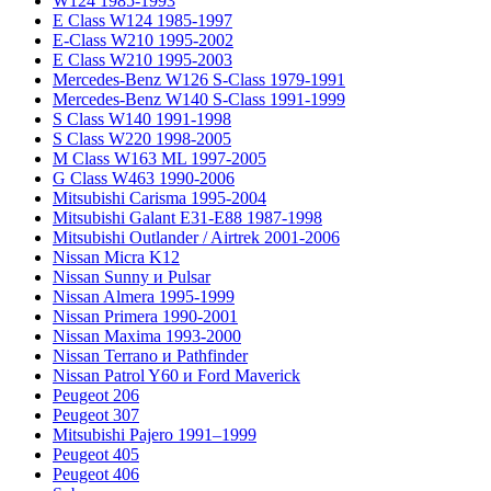
W124 1985-1993
E Class W124 1985-1997
E-Class W210 1995-2002
E Class W210 1995-2003
Mercedes-Benz W126 S-Class 1979-1991
Mercedes-Benz W140 S-Class 1991-1999
S Class W140 1991-1998
S Class W220 1998-2005
M Class W163 ML 1997-2005
G Class W463 1990-2006
Mitsubishi Carisma 1995-2004
Mitsubishi Galant E31-E88 1987-1998
Mitsubishi Outlander / Airtrek 2001-2006
Nissan Micra K12
Nissan Sunny и Pulsar
Nissan Almera 1995-1999
Nissan Primera 1990-2001
Nissan Maxima 1993-2000
Nissan Terrano и Pathfinder
Nissan Patrol Y60 и Ford Maverick
Peugeot 206
Peugeot 307
Mitsubishi Pajero 1991–1999
Peugeot 405
Peugeot 406