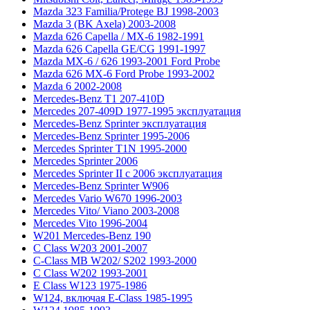
Mazda 323 Familia/Protege BJ 1998-2003
Mazda 3 (BK Axela) 2003-2008
Mazda 626 Capella / MX-6 1982-1991
Mazda 626 Capella GE/CG 1991-1997
Mazda MX-6 / 626 1993-2001 Ford Probe
Mazda 626 MX-6 Ford Probe 1993-2002
Mazda 6 2002-2008
Mercedes-Benz T1 207-410D
Mercedes 207-409D 1977-1995 эксплуатация
Mercedes-Benz Sprinter эксплуатация
Mercedes-Benz Sprinter 1995-2006
Mercedes Sprinter T1N 1995-2000
Mercedes Sprinter 2006
Mercedes Sprinter II с 2006 эксплуатация
Mercedes-Benz Sprinter W906
Mercedes Vario W670 1996-2003
Mercedes Vito/ Viano 2003-2008
Mercedes Vito 1996-2004
W201 Mercedes-Benz 190
C Class W203 2001-2007
C-Class MB W202/ S202 1993-2000
C Class W202 1993-2001
E Class W123 1975-1986
W124, включая E-Class 1985-1995