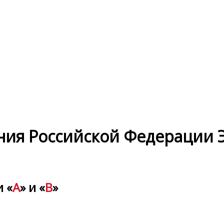
ния Российской Федерации 
 «
A
» и «
B
»