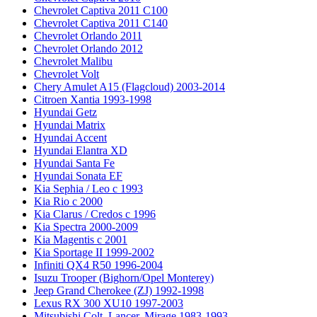
Chevrolet Captiva 2011 C100
Chevrolet Captiva 2011 C140
Chevrolet Orlando 2011
Chevrolet Orlando 2012
Chevrolet Malibu
Chevrolet Volt
Chery Amulet A15 (Flagcloud) 2003-2014
Citroen Xantia 1993-1998
Hyundai Getz
Hyundai Matrix
Hyundai Accent
Hyundai Elantra XD
Hyundai Santa Fe
Hyundai Sonata EF
Kia Sephia / Leo с 1993
Kia Rio с 2000
Kia Clarus / Credos с 1996
Kia Spectra 2000-2009
Kia Magentis с 2001
Kia Sportage II 1999-2002
Infiniti QX4 R50 1996-2004
Isuzu Trooper (Bighorn/Opel Monterey)
Jeep Grand Cherokee (ZJ) 1992-1998
Lexus RX 300 XU10 1997-2003
Mitsubishi Colt, Lancer, Mirage 1983-1993