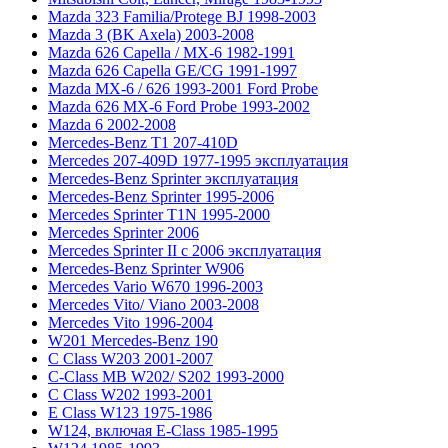
Mazda 323 Familia/Protege BJ 1998-2003
Mazda 3 (BK Axela) 2003-2008
Mazda 626 Capella / MX-6 1982-1991
Mazda 626 Capella GE/CG 1991-1997
Mazda MX-6 / 626 1993-2001 Ford Probe
Mazda 626 MX-6 Ford Probe 1993-2002
Mazda 6 2002-2008
Mercedes-Benz T1 207-410D
Mercedes 207-409D 1977-1995 эксплуатация
Mercedes-Benz Sprinter эксплуатация
Mercedes-Benz Sprinter 1995-2006
Mercedes Sprinter T1N 1995-2000
Mercedes Sprinter 2006
Mercedes Sprinter II с 2006 эксплуатация
Mercedes-Benz Sprinter W906
Mercedes Vario W670 1996-2003
Mercedes Vito/ Viano 2003-2008
Mercedes Vito 1996-2004
W201 Mercedes-Benz 190
C Class W203 2001-2007
C-Class MB W202/ S202 1993-2000
C Class W202 1993-2001
E Class W123 1975-1986
W124, включая E-Class 1985-1995