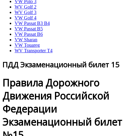
VW Polo 3
WV Golf 2
WV Golf 3
VW Golf 4
VW Passat B3 B4
VW Passat B5
VW Passat B6
VW Sharan
VW Touareg
WV Transporter T4
ПДД Экзаменационный билет 15
Правила Дорожного
Движения Российской
Федерации
Экзаменационный билет
№15