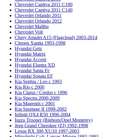
Chevrolet Captiva 2011 C100
Chevrolet Captiva 2011 C140
Chevrolet Orlando 2011
Chevrolet Orlando 2012
Chevrolet Malibu
Chevrolet Volt
Chery Amulet A15 (Flagcloud) 2003-2014
Citroen Xantia 1993-1998
Hyundai Getz
Hyundai Matrix
Hyundai Accent
Hyundai Elantra XD
Hyundai Santa Fe
Hyundai Sonata EF
Kia Sephia / Leo с 1993
Kia Rio с 2000
Kia Clarus / Credos с 1996
Kia Spectra 2000-2009
Kia Magentis с 2001
Kia Sportage II 1999-2002
Infiniti QX4 R50 1996-2004
Isuzu Trooper (Bighorn/Opel Monterey)
Jeep Grand Cherokee (ZJ) 1992-1998
Lexus RX 300 XU10 1997-2003
Mitsubishi Colt, Lancer, Mirage 1983-1993